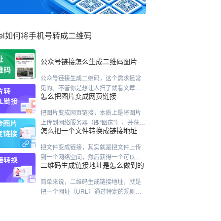
cel如何将手机号转成二维码
公众号链接怎么生成二维码图片
公众号链接生成二维码，这个需求挺常
见的。不管你是想让人扫了就看文章，
怎么把图片变成网页链接
还是扫了就能关注账号，做法其实差不
太多。我直接说几种最靠谱的路子。先
把图片变成网页链接，本质上是将图片
说最快的方法，用公众号后台自带的。
上传到网络服务器（即“图床”），并获得
这个只针对文章。你登录后台，进到内
怎么把一个文件转换成链接地址
一个专属的网络地址（URL）。这样，
容管理，找到那篇已经发过的文章。点
任何人通过这个链接就能直接访问你的
进去之后，右上角附近有个"生成二维
把文件变成链接，其实就是把文件上传
图片。以下是几种主流、实用的方法，
码"的按钮——有的版本可能在"更多"菜
到一个网络空间，然后获得一个可以访
你可以根据需求选择：主流方法对比方
二维码生成链接地址是怎么做到的
单里头藏着。点一下，二维码就出来
问它的网址。具体怎么做，有几种常见
法推荐工具/平台核心特点适合人群在线
了，右键保存就行。这个二维码是永久
的方式，看你的习惯和需求。最常用的
工具（最推荐）Cloudinary、Maiimg、I
简单来说，二维码生成链接地址，就是
有效的，文章不删
方式：用网盘这是大家最熟悉的方法，
mgBB、蜜蜂图床无需注册，打开网页即
把一个网址（URL）通过特定的规则，
比如百度网盘、阿里云盘等。操作很简
变成一张黑白格子图片。二维码的本质
单：登录你的网盘账号，把文件上传上
是什么？二维码本身并不是一个图片容
去。找到文件，点击“分享”按钮。设置分
器，它更像是一种编码方式。它的核心