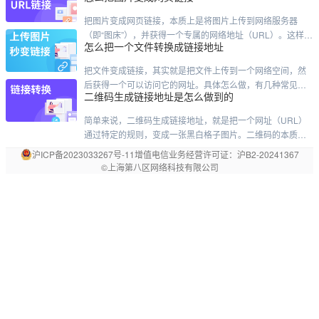
号后台自带的。这个只针对文章。你登录后台，进到内容管
把图片变成网页链接，本质上是将图片上传到网络服务器
理，找到那篇已经发过的文章。点进去之后，右上角附近有
（即“图床”），并获得一个专属的网络地址（URL）。这样，
个"生成二维码"的按钮——有的版本可能在"更多"菜单里头藏
怎么把一个文件转换成链接地址
任何人通过这个链接就能直接访问你的图片。以下是几种主
着。点一下，二维码就出来了，右键保存就行。这个二维码
流、实用的方法，你可以根据需求选择：主流方法对比方法
是永久有效的，文章不删
把文件变成链接，其实就是把文件上传到一个网络空间，然
推荐工具/平台核心特点适合人群在线工具（最推荐）Cloudin
后获得一个可以访问它的网址。具体怎么做，有几种常见的
ary、Maiimg、ImgBB、蜜蜂图床无需注册，打开网页即
二维码生成链接地址是怎么做到的
方式，看你的习惯和需求。最常用的方式：用网盘这是大家
最熟悉的方法，比如百度网盘、阿里云盘等。操作很简单：
简单来说，二维码生成链接地址，就是把一个网址（URL）
登录你的网盘账号，把文件上传上去。找到文件，点击“分享”
通过特定的规则，变成一张黑白格子图片。二维码的本质是
按钮。设置分享的权限（比如是否公开、要不要密码、有效
什么？二维码本身并不是一个图片容器，它更像是一种编码
沪ICP备
2023033267
号-11
增值电信业务经营许可证：
沪B2-20241367
期多长）。创建链接后，就可以复制发给别人了。优点
方式。它的核心原理，是用黑白格子分别代表二进制的“1”和
©上海第八区网络科技有限公司
“0”。通过特定的排列组合，这些格子就能记录下一串文本信
息。所以，当我们在二维码里“放”一个网址时，实际做的是把
这个网址的字符串，用二维码的编码规则翻译成了一张由黑
白格子组成