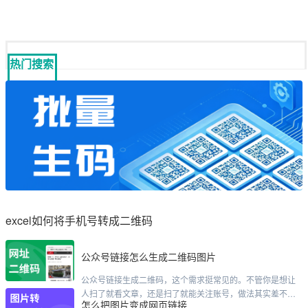
热门搜索
excel如何将手机号转成二维码
公众号链接怎么生成二维码图片
公众号链接生成二维码，这个需求挺常见的。不管你是想让
人扫了就看文章，还是扫了就能关注账号，做法其实差不太
怎么把图片变成网页链接
多。我直接说几种最靠谱的路子。先说最快的方法，用公众