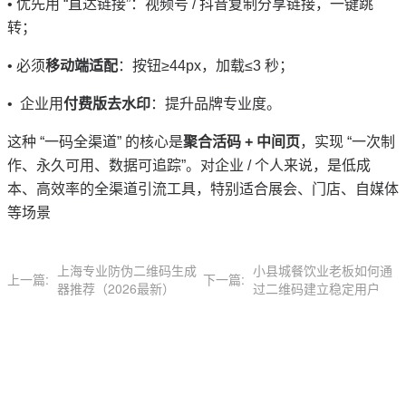
• 优先用 “直达链接”：视频号 / 抖音复制分享链接，一键跳
转；
• 必须
移动端适配
：按钮≥44px，加载≤3 秒；
• 企业用
付费版去水印
：提升品牌专业度。
这种 “一码全渠道” 的核心是
聚合活码 + 中间页
，实现 “一次制
作、永久可用、数据可追踪”。对企业 / 个人来说，是低成
本、高效率的全渠道引流工具，特别适合展会、门店、自媒体
等场景
上海专业防伪二维码生成
小县城餐饮业老板如何通
上一篇:
下一篇:
器推荐（2026最新）
过二维码建立稳定用户