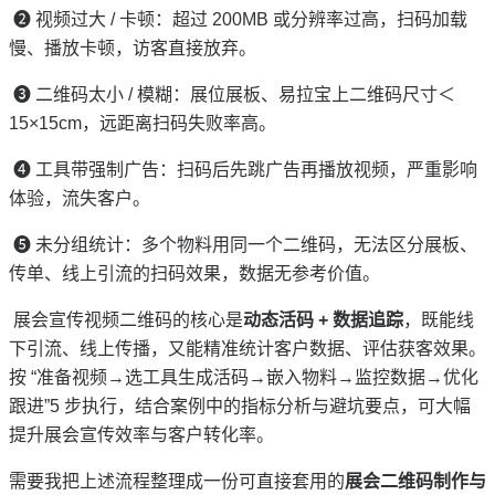
❷
视频过大
/
卡顿：超过
200MB
或分辨率过高，扫码加载
慢、播放卡顿，访客直接放弃。
❸
二维码太小
/
模糊：展位展板、易拉宝上二维码尺寸＜
15×15cm
，远距离扫码失败率高。
❹
工具带强制广告：扫码后先跳广告再播放视频，严重影响
体验，流失客户。
❺
未分组统计：多个物料用同一个二维码，无法区分展板、
传单、线上引流的扫码效果，数据无参考价值。
展会宣传视频二维码的核心是
动态活码
+
数据追踪
，既能线
下引流、线上传播，又能精准统计客户数据、评估获客效果。
按
“
准备视频
→
选工具生成活码
→
嵌入物料
→
监控数据
→
优化
跟进
”5
步执行，结合案例中的指标分析与避坑要点，可大幅
提升展会宣传效率与客户转化率。
需要我把上述流程整理成一份可直接套用的
展会二维码制作与