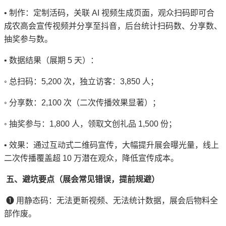
•
制作：定制活码，关联
AI
视频生成页面，观众扫码即可合
成农高会宣传视频并分享至抖音，后台统计扫码数、分享数、
抽奖参与数。
•
数据结果（展期
5
天）：
◦
总扫码：
5,200
次，独立访客：
3,850
人；
◦
分享数：
2,100
次（二次传播效果显著）；
◦
抽奖参与：
1,800
人，领取文创礼品
1,500
份；
•
效果：通过互动式二维码宣传，大幅提升展会曝光量，线上
二次传播覆盖超
10
万潜在观众，降低宣传成本。
五、避坑要点（展会常见错误，提前规避）
❶
用静态码：无法更新视频、无法统计数据，展会后物料全
部作废。