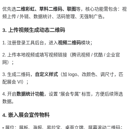
优先选
二维彩虹、草料二维码、联图
等，核心功能需包含：视
频上传
/
外链、数据统计、活码管理、无强制广告。
3.
上传视频生成动态二维码
1.
注册登录工具后台，进入
视频二维码
模块；
2.
上传本地视频或填写视频链接（腾讯视频
/
优酷
/
企业官
网）；
3.
生成二维码，
自定义样式
（加
logo
、改颜色、调尺寸，匹
配展会
VI
）；
4.
开启
数据统计功能
，设置
“
展会专属
”
标签，方便后续筛选
数据。
4.
嵌入展会宣传物料
•
展位：展板、海报、易拉宝、桌面立牌、屏幕滚动二维码；