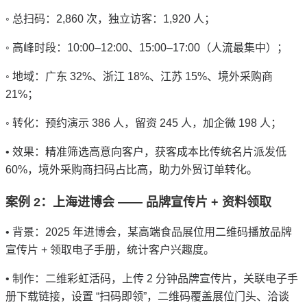
◦
总扫码：
2,860
次，独立访客：
1,920
人；
◦
高峰时段：
10:00–12:00
、
15:00–17:00
（人流最集中）；
◦
地域：广东
32%
、浙江
18%
、江苏
15%
、境外采购商
21%
；
◦
转化：预约演示
386
人，留资
245
人，加企微
198
人；
•
效果：精准筛选高意向客户，获客成本比传统名片派发低
60%
，境外采购商扫码占比高，助力外贸订单转化。
案例
2
：上海进博会
——
品牌宣传片
+
资料领取
•
背景：
2025
年进博会，某高端食品展位用二维码播放品牌
宣传片
+
领取电子手册，统计客户兴趣度。
•
制作：二维彩虹活码，上传
2
分钟品牌宣传片，关联电子手
册下载链接，设置
“
扫码即领
”
，二维码覆盖展位门头、洽谈