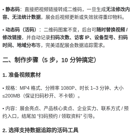
•
静态码
：直接把视频链接转成二维码，一旦生成
无法修改内
容、无法统计数据
，展会后视频更新或失效就得重印物料。
•
动态码（活码）
：二维码图案不变，后台可
随时替换视频
/
修改链接
，并自动记录
扫码次数、访客
IP
、设备型号、扫码
时间、地域分布
等，完美适配展会数据追踪需求。
二、制作步骤（
5
步，
10
分钟搞定）
1.
准备视频素材
•
规格：
MP4
格式、分辨率
1080P
、时长
1–3
分钟、大小
≤200MB
（保证扫码秒开、不卡顿）。
•
内容：展会亮点、产品核心卖点、企业实力、联系方式
/
预
约入口，结尾加
“
扫码预约
/
领取资料
”
引导。
2.
选择支持数据追踪的活码工具