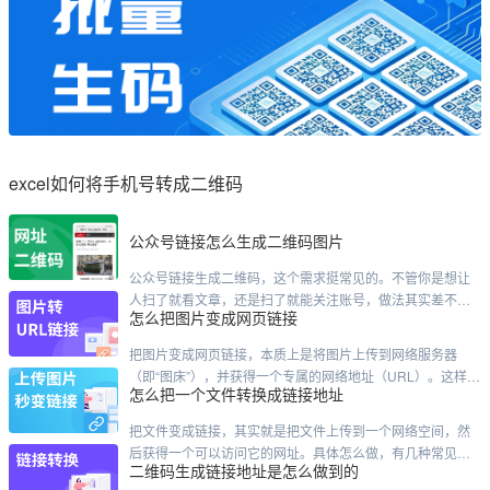
excel如何将手机号转成二维码
公众号链接怎么生成二维码图片
公众号链接生成二维码，这个需求挺常见的。不管你是想让
人扫了就看文章，还是扫了就能关注账号，做法其实差不太
怎么把图片变成网页链接
多。我直接说几种最靠谱的路子。先说最快的方法，用公众
号后台自带的。这个只针对文章。你登录后台，进到内容管
把图片变成网页链接，本质上是将图片上传到网络服务器
理，找到那篇已经发过的文章。点进去之后，右上角附近有
（即“图床”），并获得一个专属的网络地址（URL）。这样，
个"生成二维码"的按钮——有的版本可能在"更多"菜单里头藏
怎么把一个文件转换成链接地址
任何人通过这个链接就能直接访问你的图片。以下是几种主
着。点一下，二维码就出来了，右键保存就行。这个二维码
流、实用的方法，你可以根据需求选择：主流方法对比方法
是永久有效的，文章不删
把文件变成链接，其实就是把文件上传到一个网络空间，然
推荐工具/平台核心特点适合人群在线工具（最推荐）Cloudin
后获得一个可以访问它的网址。具体怎么做，有几种常见的
ary、Maiimg、ImgBB、蜜蜂图床无需注册，打开网页即
二维码生成链接地址是怎么做到的
方式，看你的习惯和需求。最常用的方式：用网盘这是大家