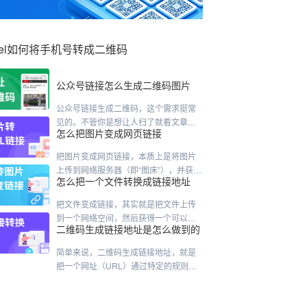
cel如何将手机号转成二维码
公众号链接怎么生成二维码图片
公众号链接生成二维码，这个需求挺常
见的。不管你是想让人扫了就看文章，
怎么把图片变成网页链接
还是扫了就能关注账号，做法其实差不
太多。我直接说几种最靠谱的路子。先
把图片变成网页链接，本质上是将图片
说最快的方法，用公众号后台自带的。
上传到网络服务器（即“图床”），并获得
这个只针对文章。你登录后台，进到内
怎么把一个文件转换成链接地址
一个专属的网络地址（URL）。这样，
容管理，找到那篇已经发过的文章。点
任何人通过这个链接就能直接访问你的
进去之后，右上角附近有个"生成二维
把文件变成链接，其实就是把文件上传
图片。以下是几种主流、实用的方法，
码"的按钮——有的版本可能在"更多"菜
到一个网络空间，然后获得一个可以访
你可以根据需求选择：主流方法对比方
二维码生成链接地址是怎么做到的
单里头藏着。点一下，二维码就出来
问它的网址。具体怎么做，有几种常见
法推荐工具/平台核心特点适合人群在线
了，右键保存就行。这个二维码是永久
的方式，看你的习惯和需求。最常用的
工具（最推荐）Cloudinary、Maiimg、I
简单来说，二维码生成链接地址，就是
有效的，文章不删
方式：用网盘这是大家最熟悉的方法，
mgBB、蜜蜂图床无需注册，打开网页即
把一个网址（URL）通过特定的规则，
比如百度网盘、阿里云盘等。操作很简
变成一张黑白格子图片。二维码的本质
单：登录你的网盘账号，把文件上传上
是什么？二维码本身并不是一个图片容
去。找到文件，点击“分享”按钮。设置分
器，它更像是一种编码方式。它的核心