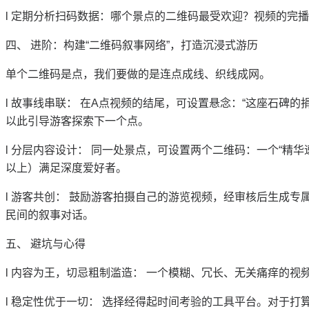
l
定期分析扫码数据：哪个景点的二维码最受欢迎？视频的完播
四、
进阶：构建
“二维码叙事网络”，打造沉浸式游历
单个二维码是点，我们要做的是连点成线、织线成网。
l
故事线串联：
在
A点视频的结尾，可设置悬念：“这座石碑的
以此引导游客探索下一个点。
l
分层内容设计：
同一处景点，可设置两个二维码：一个
“精华
以上）满足深度爱好者。
l
游客共创：
鼓励游客拍摄自己的游览视频，经审核后生成专
民间的叙事对话。
五、
避坑与心得
l
内容为王，切忌粗制滥造：
一个模糊、冗长、无关痛痒的视
l
稳定性优于一切：
选择经得起时间考验的工具平台。对于打