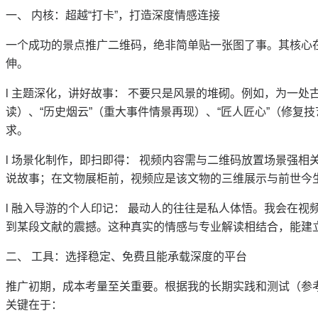
一、
内核：超越
“打卡”，打造深度情感连接
一个成功的景点推广二维码，绝非简单贴一张图了事。其核心
伸。
l
主题深化，讲好故事：
不要只是风景的堆砌。例如，为一处
读）、“历史烟云”（重大事件情景再现）、“匠人匠心”（修
求。
l
场景化制作，即扫即得：
视频内容需与二维码放置场景强相
说故事；在文物展柜前，视频应是该文物的三维展示与前世今
l
融入导游的个人印记：
最动人的往往是私人体悟。我会在视
到某段文献的震撼。这种真实的情感与专业解读相结合，能建
二、
工具：选择稳定、免费且能承载深度的平台
推广初期，成本考量至关重要。根据我的长期实践和测试（参
关键在于：