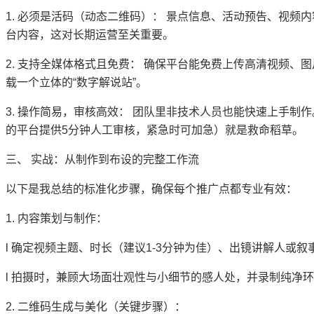
1.
必须是活码（动态二维码）：
景点信息、活动预告、视频内
台内容，这对长期运营至关重要。
2.
支持全媒体格式且免费：
确保平台能免费上传高清视频、图
载一个立体的“数字解说站”。
3.
操作简易，审核高效：
团队里非技术人员也能快速上手制作
的平台提供
5分钟人工审核，紧急时可加急）就是救命稻草。
三、
实战：从制作到布设的完整工作流
以下是我总结的标准化步骤，确保每个推广点都专业有效：
1.
内容策划与制作：
l
确定视频主题、时长（建议
1-3分钟为佳）、出镜讲解人或叙
l
拍摄时，兼顾大场面壮观性与小细节的感人处，并录制纯净环
2.
二维码生成与美化（关键步骤）：