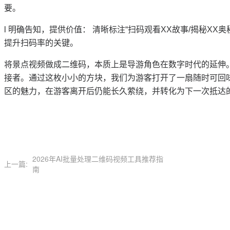
要。
l
明确告知，提供价值：
清晰标注
“扫码观看XX故事/揭秘X
提升扫码率的关键。
将景点视频做成二维码，本质上是导游角色在数字时代的延伸
接者。通过这枚小小的方块，我们为游客打开了一扇随时可回
区的魅力，在游客离开后仍能长久萦绕，并转化为下一次抵达
2026年AI批量处理二维码视频工具推荐指
上一篇:
南