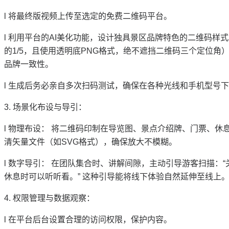
l
将最终版视频上传至选定的免费二维码平台。
l
利用平台的
AI美化功能，设计独具景区品牌特色的二维码样式。
的1/5，且使用透明底PNG格式，绝不遮挡二维码三个定位角
品牌一致性。
l
生成后务必亲自多次扫码测试，确保在各种光线和手机型号下
3.
场景化布设与导引：
l
物理布设：
将二维码印制在导览图、景点介绍牌、门票、休
清矢量文件（如
SVG格式），确保放大不模糊。
l
数字导引：
在团队集合时、讲解间隙，主动引导游客扫描：
休息时可以听听看。” 这种引导能将线下体验自然延伸至线上
4.
权限管理与数据观察：
l
在平台后台设置合理的访问权限，保护内容。