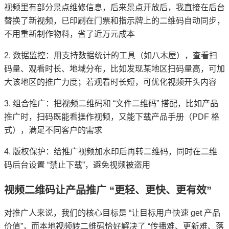
视频里有部分景点维修信息，后来景点开放后，我直接在后台
替换了新视频，已印刷在门票和指示牌上的二维码自动同步，
不用重新制作物料，省了近万元成本
2. 数据监控：用支持数据统计的工具（如八木屋），查看扫
码量、观看时长、地域分布，比如发现某地区扫码量高，可加
大该地区的推广力度；若观看时长短，可优化视频开头内容
3. 组合推广：把视频二维码和 “文件二维码” 搭配，比如产品
推广时，扫码既能看操作视频，又能下载产品手册（PDF 格
式），满足不同客户的需求
4. 版权保护：给推广视频加水印后再转二维码，同时在二维
码后台设置 “禁止下载”，避免视频被盗用
视频二维码让产品推广 “更轻、更快、更有效”
对推广人来说，我们的核心目标是 “让目标用户快速 get 产品
价值”，而本地视频转二维码恰好解决了 “传播难、更新难、落