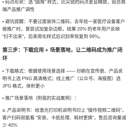
• 码点形状：选 “圆角” 样式，比尖锐的码点更显精致，贴合高
端产品推广调性
• 避坑提醒：不要过度装饰二维码，去年给一家医疗设备客户
做推广时，曾尝试加复杂边框，结果 20% 的老年用户反映
“扫不出来”，后来简化样式后识别率恢复到 99%。
第三步：下载应用 + 场景落地，让二维码成为推广闭
环
• 下载格式：根据使用场景选择 —— 印刷在宣传册、产品说
明书上选 PNG 高清格式；线上推广（公众号、海报图）选
JPG 格式，体积更小
• 推广场景落地（附我的实战案例）：
a. 产品说明书：给激光打印机说明书印上 “操作视频二维码”，
客户扫码就能看 “安装、卡纸处理、耗材更换”，售后咨询量减
少 40%