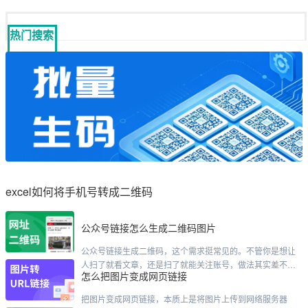
热门搜索
excel如何将手机号转成二维码
公众号链接怎么生成二维码图片
公众号链接生成二维码，这个需求挺常见的。不管你是想让
人扫了就看文章，还是扫了就能关注账号，做法其实差不太
怎么把图片变成网页链接
多。我直接说几种最靠谱的路子。先说最快的方法，用公众
号后台自带的。这个只针对文章。你登录后台，进到内容管
把图片变成网页链接，本质上是将图片上传到网络服务器
理，找到那篇已经发过的文章。点进去之后，右上角附近有