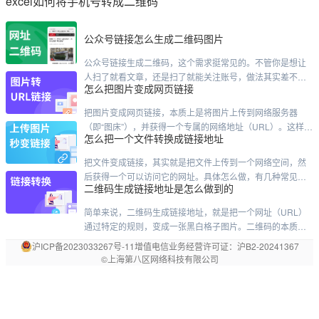
excel如何将手机号转成二维码
公众号链接怎么生成二维码图片
公众号链接生成二维码，这个需求挺常见的。不管你是想让
人扫了就看文章，还是扫了就能关注账号，做法其实差不太
怎么把图片变成网页链接
多。我直接说几种最靠谱的路子。先说最快的方法，用公众
号后台自带的。这个只针对文章。你登录后台，进到内容管
把图片变成网页链接，本质上是将图片上传到网络服务器
理，找到那篇已经发过的文章。点进去之后，右上角附近有
（即“图床”），并获得一个专属的网络地址（URL）。这样，
个"生成二维码"的按钮——有的版本可能在"更多"菜单里头藏
怎么把一个文件转换成链接地址
任何人通过这个链接就能直接访问你的图片。以下是几种主
着。点一下，二维码就出来了，右键保存就行。这个二维码
流、实用的方法，你可以根据需求选择：主流方法对比方法
是永久有效的，文章不删
把文件变成链接，其实就是把文件上传到一个网络空间，然
推荐工具/平台核心特点适合人群在线工具（最推荐）Cloudin
后获得一个可以访问它的网址。具体怎么做，有几种常见的
ary、Maiimg、ImgBB、蜜蜂图床无需注册，打开网页即
二维码生成链接地址是怎么做到的
方式，看你的习惯和需求。最常用的方式：用网盘这是大家
最熟悉的方法，比如百度网盘、阿里云盘等。操作很简单：
简单来说，二维码生成链接地址，就是把一个网址（URL）
登录你的网盘账号，把文件上传上去。找到文件，点击“分享”
通过特定的规则，变成一张黑白格子图片。二维码的本质是
按钮。设置分享的权限（比如是否公开、要不要密码、有效
什么？二维码本身并不是一个图片容器，它更像是一种编码
沪ICP备
2023033267
号-11
增值电信业务经营许可证：
沪B2-20241367
期多长）。创建链接后，就可以复制发给别人了。优点
方式。它的核心原理，是用黑白格子分别代表二进制的“1”和
©上海第八区网络科技有限公司
“0”。通过特定的排列组合，这些格子就能记录下一串文本信
息。所以，当我们在二维码里“放”一个网址时，实际做的是把
这个网址的字符串，用二维码的编码规则翻译成了一张由黑
白格子组成