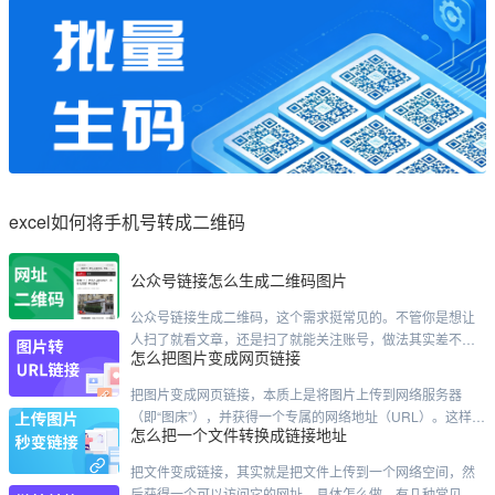
excel如何将手机号转成二维码
公众号链接怎么生成二维码图片
公众号链接生成二维码，这个需求挺常见的。不管你是想让
人扫了就看文章，还是扫了就能关注账号，做法其实差不太
怎么把图片变成网页链接
多。我直接说几种最靠谱的路子。先说最快的方法，用公众
号后台自带的。这个只针对文章。你登录后台，进到内容管
把图片变成网页链接，本质上是将图片上传到网络服务器
理，找到那篇已经发过的文章。点进去之后，右上角附近有
（即“图床”），并获得一个专属的网络地址（URL）。这样，
个"生成二维码"的按钮——有的版本可能在"更多"菜单里头藏
怎么把一个文件转换成链接地址
任何人通过这个链接就能直接访问你的图片。以下是几种主
着。点一下，二维码就出来了，右键保存就行。这个二维码
流、实用的方法，你可以根据需求选择：主流方法对比方法
是永久有效的，文章不删
把文件变成链接，其实就是把文件上传到一个网络空间，然
推荐工具/平台核心特点适合人群在线工具（最推荐）Cloudin
后获得一个可以访问它的网址。具体怎么做，有几种常见的